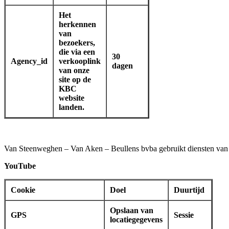
Het
herkennen
van
bezoekers,
die via een
30
Agency_id
verkooplink
dagen
van onze
site op de
KBC
website
landen.
Van Steenweghen – Van Aken – Beullens bvba gebruikt diensten van Go
YouTube
Cookie
Doel
Duurtijd
Opslaan van
GPS
Sessie
locatiegegevens