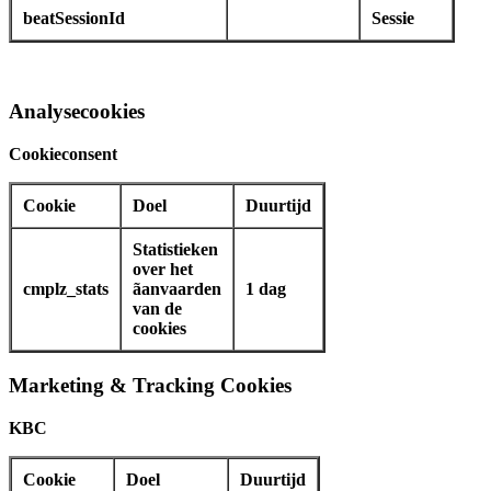
beatSessionId
Sessie
Analysecookies
Cookieconsent
Cookie
Doel
Duurtijd
Statistieken
over het
cmplz_stats
ãanvaarden
1 dag
van de
cookies
Marketing & Tracking Cookies
KBC
Cookie
Doel
Duurtijd