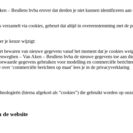
n – Beullens bvba erover dat derden je niet kunnen identificeren aa
erzamelt via cookies, gebeurt dat altijd in overeenstemming met de
er je keuze wijzigt:
 bewaren van nieuwe gegevens vanaf het moment dat je cookies weiger
eenweghen – Van Aken – Beullens bvba de nieuwe gegevens toe aan die
ewaarde gegevens gebruiken voor modelling en commerciële berichten v
over ‘commerciële berichten op maat’ lees je in de privacyverklaring
technologieën (hierna afgekort als “cookies”) die gebruikt worden op onz
 de website