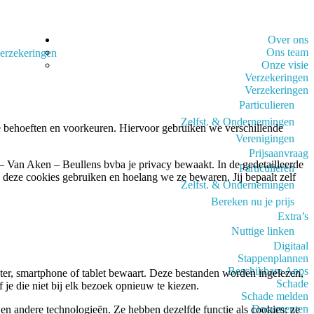
Over ons
Ons team
erzekeringen
Onze visie
Verzekeringen
Verzekeringen
Particulieren
Zelfst. & Ondernemingen
ke behoeften en voorkeuren. Hiervoor gebruiken we verschillende
Verenigingen
Prijsaanvraag
– Van Aken – Beullens bvba je privacy bewaakt. In de gedetailleerde
Particulieren
 deze cookies gebruiken en hoelang we ze bewaren. Jij bepaalt zelf
Zelfst. & Ondernemingen
Bereken nu je prijs
Extra’s
Nuttige linken
Digitaal
Stappenplannen
Beschikbare Apps
uter, smartphone of tablet bewaart. Deze bestanden worden ingelezen,
Schade
 je die niet bij elk bezoek opnieuw te kiezen.
Schade melden
Documenten
n andere technologieën. Ze hebben dezelfde functie als cookies: ze