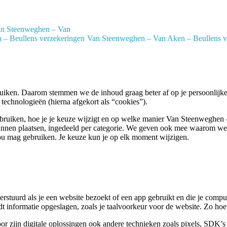
Van Steenweghen – Van Aken – Beullens v
ebruiken. Daarom stemmen we de inhoud graag beter af op je persoonlij
 technologieën (hierna afgekort als “cookies”).
ebruiken, hoe je je keuze wijzigt en op welke manier Van Steenweghen 
 kunnen plaatsen, ingedeeld per categorie. We geven ook mee waarom we
u mag gebruiken. Je keuze kun je op elk moment wijzigen.
erstuurd als je een website bezoekt of een app gebruikt en die je comp
t informatie opgeslagen, zoals je taalvoorkeur voor de website. Zo hoef
zijn digitale oplossingen ook andere technieken zoals pixels, SDK’s e