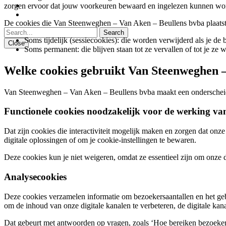
zorgen ervoor dat jouw voorkeuren bewaard en ingelezen kunnen wo
De cookies die Van Steenweghen – Van Aken – Beullens bvba plaatst 
Soms tijdelijk (sessiecookies): die worden verwijderd als je de 
Close
Soms permanent: die blijven staan tot ze vervallen of tot je ze 
Welke cookies gebruikt Van Steenweghen 
Van Steenweghen – Van Aken – Beullens bvba maakt een onderscheid 
Functionele cookies noodzakelijk voor de werking van
Dat zijn cookies die interactiviteit mogelijk maken en zorgen dat onz
digitale oplossingen of om je cookie-instellingen te bewaren.
Deze cookies kun je niet weigeren, omdat ze essentieel zijn om onze 
Analysecookies
Deze cookies verzamelen informatie om bezoekersaantallen en het geb
om de inhoud van onze digitale kanalen te verbeteren, de digitale ka
Dat gebeurt met antwoorden op vragen, zoals ‘Hoe bereiken bezoekers