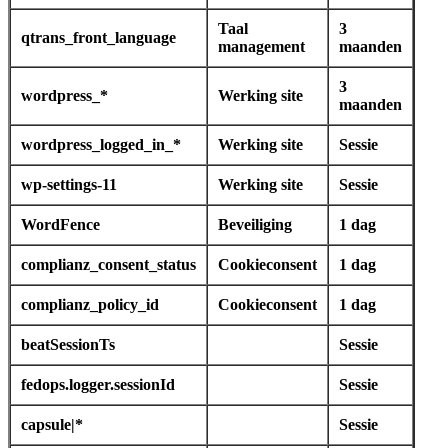
Taal
3
qtrans_front_language
management
maanden
3
wordpress_*
Werking site
maanden
wordpress_logged_in_*
Werking site
Sessie
wp-settings-11
Werking site
Sessie
WordFence
Beveiliging
1 dag
complianz_consent_status
Cookieconsent
1 dag
complianz_policy_id
Cookieconsent
1 dag
beatSessionTs
Sessie
fedops.logger.sessionId
Sessie
capsule|*
Sessie